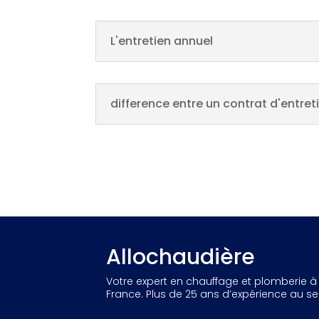
L'entretien annuel
difference entre un contrat d'entre
Allochaudière
Votre expert en chauffage et plomberie à 
France. Plus de 25 ans d’expérience au ser