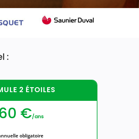
 :
ULE 2 ÉTOILES
160 €
/
ans
annuelle obligatoire