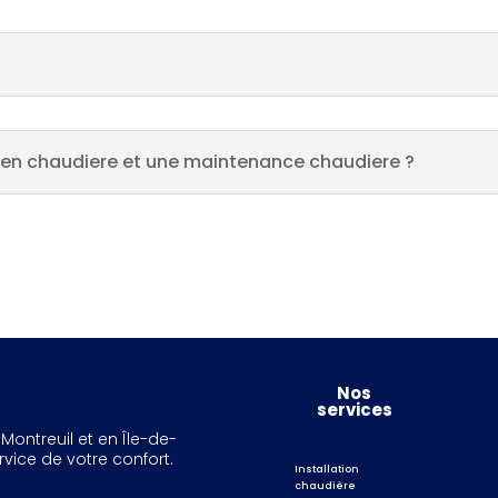
tien chaudiere et une maintenance chaudiere ?
Nos
services
Montreuil et en Île-de-
vice de votre confort.
Installation
chaudière