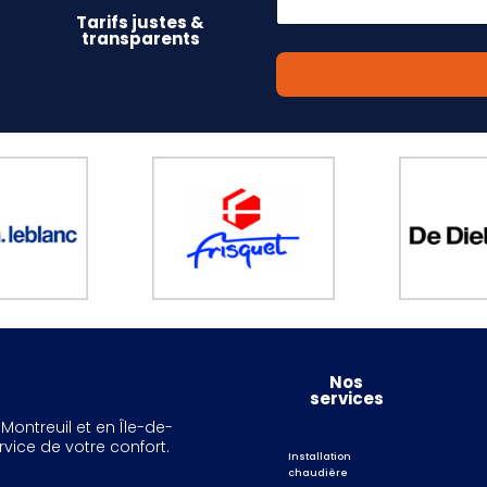
é
l
Tarifs justes &
transparents
é
p
h
o
n
e
*
Nos
services
Montreuil et en Île-de-
vice de votre confort.
Installation
chaudière