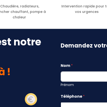
Chaudière, radiateurs,
Intervention rapide pour 
ncher chauffant, pompe à
vos urgences
chaleur
est notre
Demandez votre
T
Nom
*
é
à !
l
é
p
h
Prénom
o
n
Téléphone
*
e
T