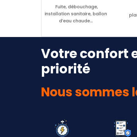
Fuite, débouchage,
installation sanitaire, ballon
pla
d’eau chaude…
Votre confort 
priorité
Nous sommes l